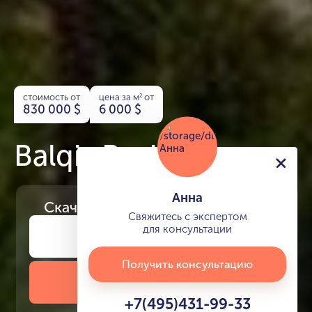
стоимость от
цена за м
от
2
830 000
$
6 000
$
Balqis Residence
Анна
Скачайте
презентацию проекта
Свяжитесь с экспертом
для консультации
Получить консультацию
Скачать презентацию
+7(495)431-99-33