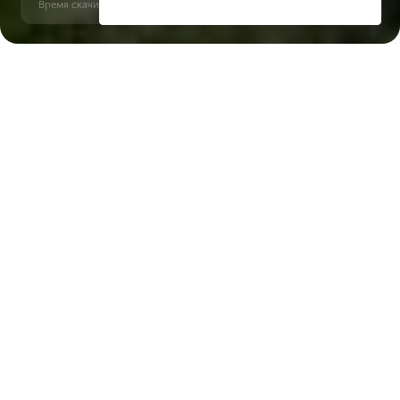
Время скачивания: 6 секунд | PDF, 13 MB | Обновлён 3 июня 2022
Palm Jumeirah
Dubai Internet City, 12 минут
Характеристики ЖК
Balqis Residence
Срок сдачи
Площадь
сдан
134 м² - 134 м²
Тип дома
апартаменты, виллы, таунхаусы
Застройщик ЖК
IFA Hotels & Resorts