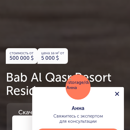
стоимость от
цена за м
от
2
500 000
$
5 000
$
Bab Al Qasr Resort
Residence
Анна
Скачайте
презентацию проекта
Свяжитесь с экспертом
для консультации