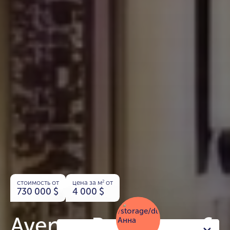
стоимость от
цена за м
от
2
730 000
$
4 000
$
Avenue Residence 6