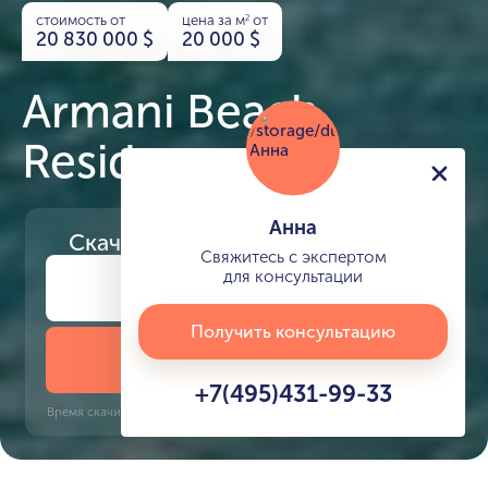
стоимость от
цена за м
от
2
20 830 000
$
20 000
$
Armani Beach
Residences
Анна
Скачайте
презентацию проекта
Свяжитесь с экспертом
для консультации
Получить консультацию
Скачать презентацию
+7(495)431-99-33
Время скачивания: 6 секунд | PDF, 13 MB | Обновлён 3 июня 2022