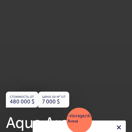
стоимость от
цена за м
от
2
480 000
$
7 000
$
Aqua Arc