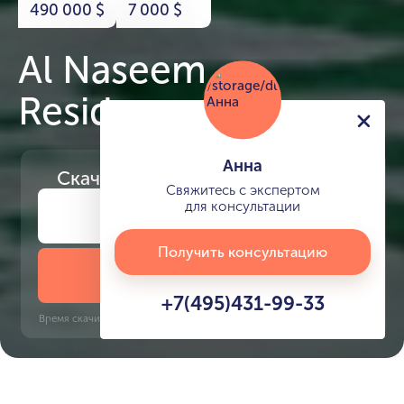
490 000
$
7 000
$
Al Naseem
Residences
Анна
Скачайте
презентацию проекта
Свяжитесь с экспертом
для консультации
Получить консультацию
Скачать презентацию
+7(495)431-99-33
Время скачивания: 6 секунд | PDF, 13 MB | Обновлён 3 июня 2022