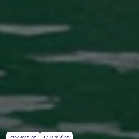
стоимость от
цена за м
от
2