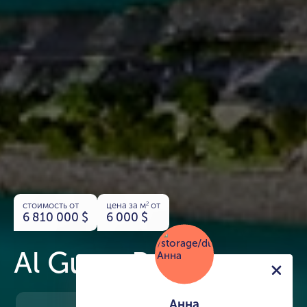
стоимость от
цена за м
от
2
6 810 000
$
6 000
$
Al Gurm Resort
Анна