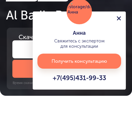
Al Badia Residences
Анна
Скачайте
презентацию проекта
Свяжитесь с экспертом
для консультации
Получить консультацию
Скачать презентацию
+7(495)431-99-33
Время скачивания: 6 секунд | PDF, 13 MB | Обновлён 3 июня 2022
Dubailand
Al Jadaf, 5 минут