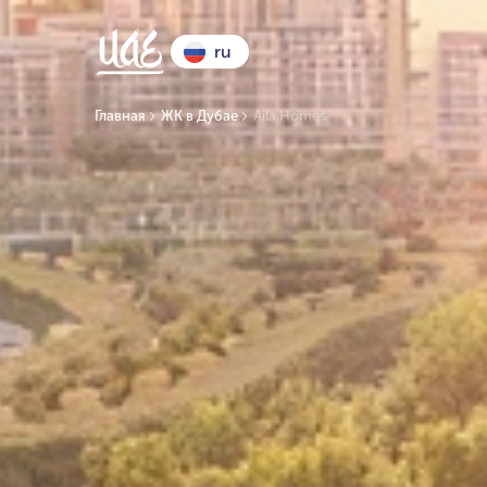
ru
Главная
ЖК в Дубае
Aila Homes