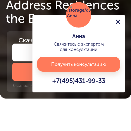
Address Residences
the Bay
Анна
Скачайте
презентацию проекта
Свяжитесь с экспертом
для консультации
Получить консультацию
Скачать презентацию
+7(495)431-99-33
Время скачивания: 6 секунд | PDF, 13 MB | Обновлён 3 июня 2022
Beachfront
Al Khail, 10 минут