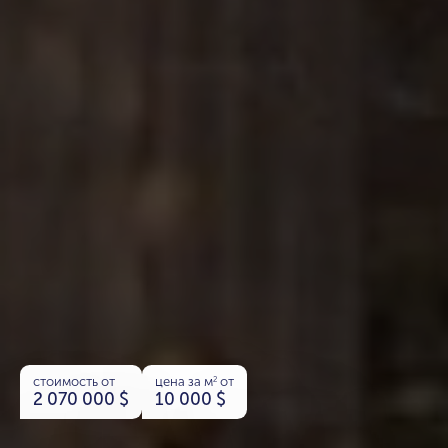
стоимость от
цена за м
от
2
2 070 000
$
10 000
$