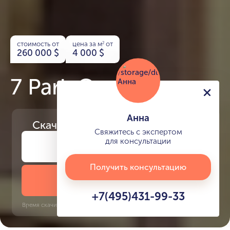
стоимость от
цена за м
от
2
260 000
$
4 000
$
7 Park Central
Анна
Скачайте
презентацию проекта
Свяжитесь с экспертом
для консультации
Получить консультацию
Скачать презентацию
+7(495)431-99-33
Время скачивания: 6 секунд | PDF, 13 MB | Обновлён 3 июня 2022