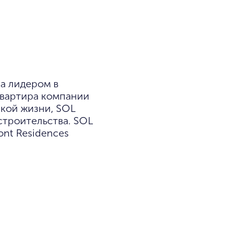
ла лидером в
квартира компании
ркой жизни, SOL
троительства. SOL
nt Residences