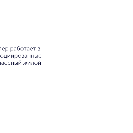
пер работает в
ссоциированные
классный жилой