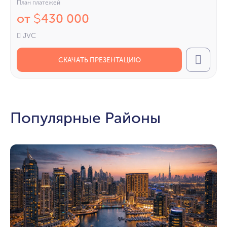
План платежей
от
430 000
$
JVC
СКАЧАТЬ ПРЕЗЕНТАЦИЮ
Call
Популярные Районы