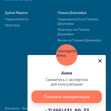
Дубай Марина
Пальма Джумейра
Недвижимость
Недвижимость на Пальме
Джумейра
Квартиры
Квартиры на Пальме
Джумейра
Виллы на Пальме Джумейра
Анна
Свяжитесь с экспертом
для консультации
Получить консультацию
Контакты
Конфиденциальность
Карта сайта
info@buy-dubai.ae